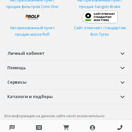
Авторизованный пункт
Авторизованный пункт
продаж фильтров
Comi One
продаж Sangsin Brake
Авторизованный пункт
Сайт отвечает стандартам
продаж масла Rolf
Ikon Tyres
Личный кабинет
Регистрация или вход
Просмотренные
Избранное
Помощь
Шины в кредит
Доставка
Оплата
Гарантия
Сервисы
Вопросы и ответы
Вакансии
Автосервисы
Бонусная программа
Каталоги и подборы
Корпоративным клиентам
Рекламации по товару
Подбор шин
Подбор дисков
Подбор услуг
Рекламации по услугам
Вся информация на данном сайте несёт исключительно
Подбор запчастей
Каталог шин
Каталог дисков
информационный характер и ни при каких условиях не является
публичной офертой, определяемой положениями Статьи 437 (2) ГК
Каталог запчастей