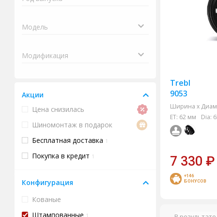
Trebl
9053
Акции
Ширина х Диам.
Цена снизилась
ET:
62 мм
Dia:
6
Шиномонтаж в подарок
Бесплатная доставка
1
Покупка в кредит
1
7 330
₽
+146
Конфигурация
БОНУСОВ
Кованые
Штампованные
1
В результате