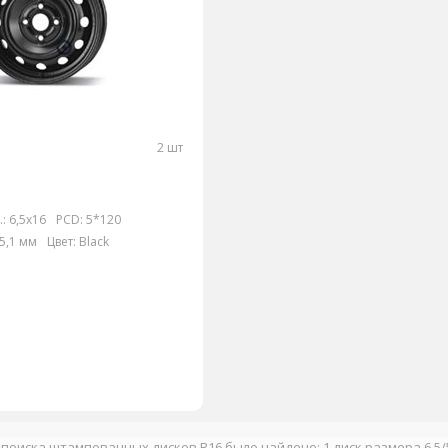
2 шт
:
6,5x16
PCD:
5*120
5,1 мм
Цвет:
Black
 поиска штампованных дисков R16 было найдено: 1 диск размера 6,5