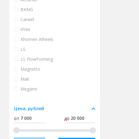
BKNG
Carwel
iFree
Khomen Wheels
LS
LS FlowForming
Magnetto
Mak
Megami
Neo
Цена, рублей
Next
от
до
Premium Series
Replay
RPLC