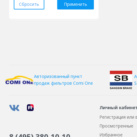
Сбросить
Применить
RST
Tech Line
Venti
Wheels UP
Xtrike
Xtrike RST
КиК
А
Авторизованный пункт
Скад
S
продаж фильтров
Comi One
ТЗСК
Личный кабине
Регистрация или 
Просмотренные
8 (495)
380-10-10
Избранное