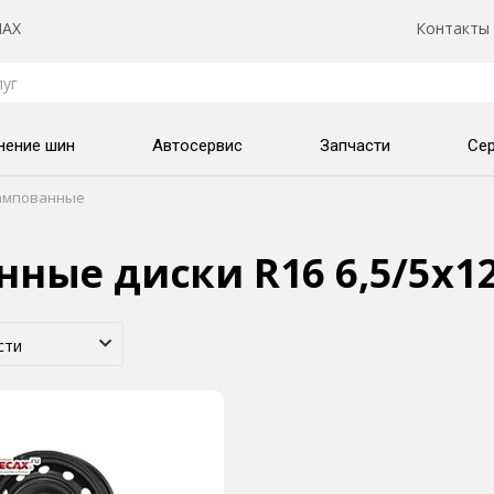
AX
Контакты
нение шин
Автосервис
Запчасти
Се
мпованные
ные диски R16 6,5/5x1