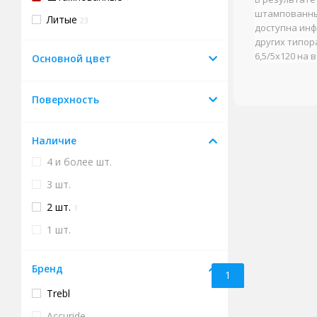
штампованные
Литые
23
доступна инф
других типор
6,5/5x120 на
Основной цвет
Поверхность
Наличие
4 и более шт.
3 шт.
2 шт.
1
1 шт.
Бренд
1
Trebl
Accuride