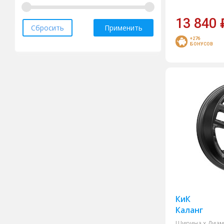
LS
Magnetto
13 840
Сбросить
Применить
Megami
+276
БОНУСОВ
Neo
Next
Premium Series
Trebl
Venti
Xtrike
Xtrike RST
ТЗСК
КиК
Каланг
Ширина х Диам.