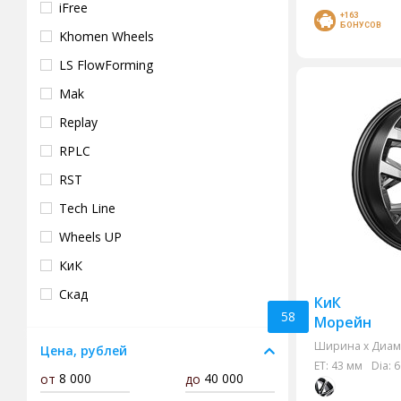
iFree
+163
БОНУСОВ
Khomen Wheels
LS FlowForming
Mak
Replay
RPLC
RST
Tech Line
Wheels UP
КиК
Скад
КиК
58
Морейн
Accuride
Ширина х Диам.
Цена, рублей
BKNG
ET:
43 мм
Dia:
6
от
до
Carwel