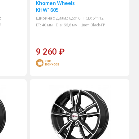
Khomen Wheels
KHW1605
2
Ширина х Диам.:
6,5x16
PCD:
5*112
й
ET:
40 мм
Dia:
66,6 мм
Цвет:
Black-FP
9 260
₽
+185
БОНУСОВ