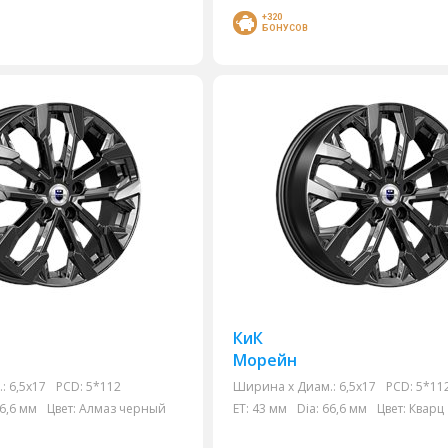
+320
БОНУСОВ
КиК
Морейн
:
6,5x17
PCD:
5*112
Ширина х Диам.:
6,5x17
PCD:
5*11
6,6 мм
Цвет:
Алмаз черный
ET:
43 мм
Dia:
66,6 мм
Цвет:
Кварц