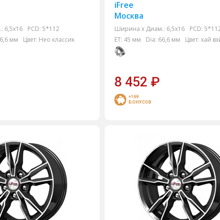
iFree
Москва
:
6,5x16
PCD:
5*112
Ширина х Диам.:
6,5x16
PCD:
5*11
6,6 мм
Цвет:
Нео классик
ET:
45 мм
Dia:
66,6 мм
Цвет:
хай вэ
8 452
₽
+169
БОНУСОВ