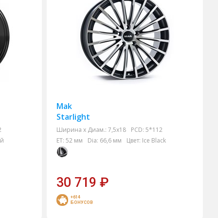
Mak
Starlight
2
Ширина х Диам.:
7,5x18
PCD:
5*112
эй
ET:
52 мм
Dia:
66,6 мм
Цвет:
Ice Black
30 719
₽
+614
БОНУСОВ