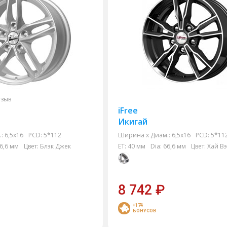
тзыв
iFree
Икигай
:
6,5x16
PCD:
5*112
Ширина х Диам.:
6,5x16
PCD:
5*11
6,6 мм
Цвет:
Блэк Джек
ET:
40 мм
Dia:
66,6 мм
Цвет:
Хай В
8 742
₽
+174
БОНУСОВ