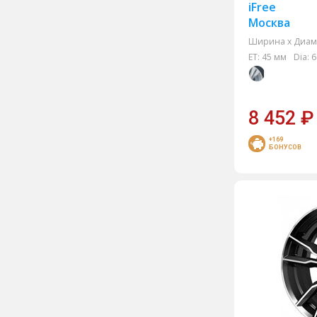
iFree
Москва
Ширина х Диам.
ET:
45 мм
Dia:
6
8 452
₽
+169
БОНУСОВ