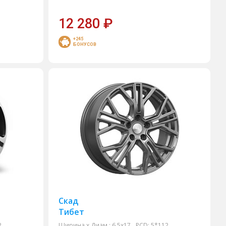
12 280
₽
+245
БОНУСОВ
Скад
Тибет
2
Ширина х Диам.:
6,5x17
PCD:
5*112