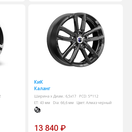
КиК
Каланг
2
Ширина х Диам.:
6,5x17
PCD:
5*112
ET:
43 мм
Dia:
66,6 мм
Цвет:
Алмаз черный
13 840
₽