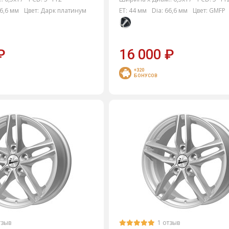
6,6 мм
Цвет:
Дарк платинум
ET:
44 мм
Dia:
66,6 мм
Цвет:
GMFP
₽
16 000
₽
+320
БОНУСОВ
тзыв
1 отзыв