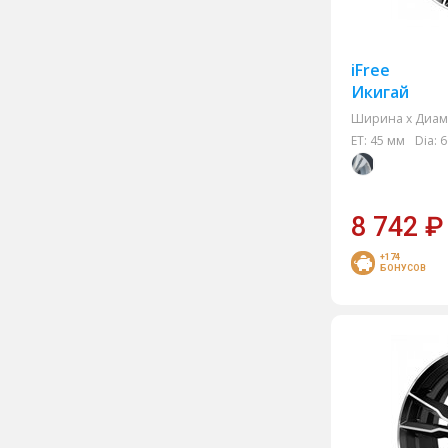
iFree
Икигай
Ширина х Диам.
ET:
45 мм
Dia:
6
8 742
₽
+174
БОНУСОВ