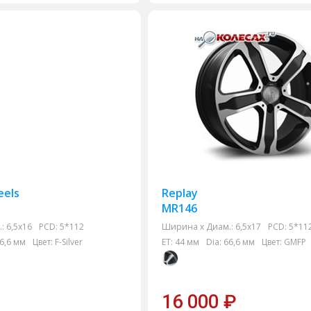
els
Replay
MR146
:
6,5x16
PCD:
5*112
Ширина х Диам.:
6,5x17
PCD:
5*11
6,6 мм
Цвет:
F-Silver
ET:
44 мм
Dia:
66,6 мм
Цвет:
GMFP
16 000
₽