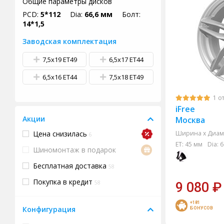
Общие параметры дисков
PCD:
5*112
Dia:
66,6 мм
Болт:
14*1,5
Заводская комплектация
7,5x19 ET49
6,5x17 ET44
6,5x16 ET44
7,5x18 ET49
1 о
iFree
Акции
Москва
Цена снизилась
Ширина х Диам.
6
ET:
45 мм
Dia:
6
Шиномонтаж в подарок
Бесплатная доставка
58
Покупка в кредит
58
9 080
₽
+181
Конфигурация
БОНУСОВ