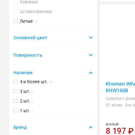
Кованые
Штампованные
Литые
58
Основной цвет
Поверхность
Наличие
4 и более шт.
44
Khomen Whe
KHW1608
3 шт.
3
Ширина х Диам.
2 шт.
4
ET:
40 мм
Dia:
6
1 шт.
7
8 570
₽
Бренд
8 197
₽