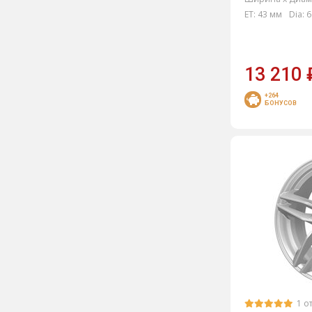
ET:
43 мм
Dia:
6
13 210
+264
БОНУСОВ
1 о