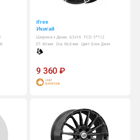
iFree
Икигай
2
Ширина х Диам.:
6,5x16
PCD:
5*112
эй
ET:
40 мм
Dia:
66,6 мм
Цвет:
Блэк Джек
9 360
₽
+187
БОНУСОВ