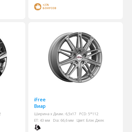
+276
БОНУСОВ
iFree
Виар
2
Ширина х Диам.:
6,5x17
PCD:
5*112
ET:
43 мм
Dia:
66,6 мм
Цвет:
Блэк Джек