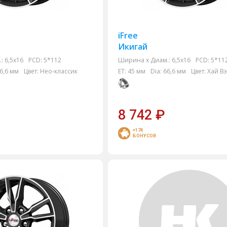
iFree
Икигай
:
6,5x16
PCD:
5*112
Ширина х Диам.:
6,5x16
PCD:
5*11
6,6 мм
Цвет:
Нео-классик
ET:
45 мм
Dia:
66,6 мм
Цвет:
Хай В
8 742
₽
+174
БОНУСОВ