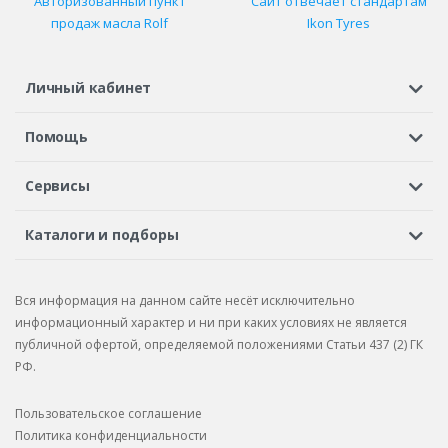
Авторизованный пункт
Сайт отвечает стандартам
продаж масла Rolf
Ikon Tyres
Личный кабинет
Регистрация или вход
Просмотренные
Избранное
Помощь
Шины в кредит
Доставка
Оплата
Гарантия
Сервисы
Вопросы и ответы
Вакансии
Автосервисы
Бонусная программа
Каталоги и подборы
Корпоративным клиентам
Рекламации по товару
Подбор шин
Подбор дисков
Подбор услуг
Рекламации по услугам
Вся информация на данном сайте несёт исключительно
Подбор запчастей
Каталог шин
Каталог дисков
информационный характер и ни при каких условиях не является
публичной офертой, определяемой положениями Статьи 437 (2) ГК
Каталог запчастей
РФ.
Пользовательское соглашение
Политика конфиденциальности