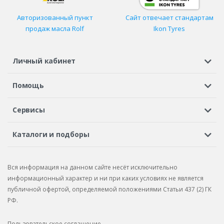
Авторизованный пункт
Сайт отвечает стандартам
продаж масла Rolf
Ikon Tyres
Личный кабинет
Регистрация или вход
Просмотренные
Избранное
Помощь
Шины в кредит
Доставка
Оплата
Гарантия
Сервисы
Вопросы и ответы
Вакансии
Автосервисы
Бонусная программа
Каталоги и подборы
Корпоративным клиентам
Рекламации по товару
Подбор шин
Подбор дисков
Подбор услуг
Рекламации по услугам
Вся информация на данном сайте несёт исключительно
Подбор запчастей
Каталог шин
Каталог дисков
информационный характер и ни при каких условиях не является
публичной офертой, определяемой положениями Статьи 437 (2) ГК
Каталог запчастей
РФ.
Пользовательское соглашение