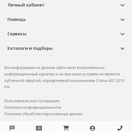
Личный кабинет
Регистрация или вход
Просмотренные
Избранное
Помощь
Шины в кредит
Доставка
Оплата
Гарантия
Сервисы
Вопросы и ответы
Вакансии
Автосервисы
Бонусная программа
Каталоги и подборы
Корпоративным клиентам
Рекламации по товару
Подбор шин
Подбор дисков
Подбор услуг
Рекламации по услугам
Вся информация на данном сайте несёт исключительно
Подбор запчастей
Каталог шин
Каталог дисков
информационный характер и ни при каких условиях не является
публичной офертой, определяемой положениями Статьи 437 (2) ГК
Каталог запчастей
РФ.
Пользовательское соглашение
Политика конфиденциальности
Политика обработки персональных данных